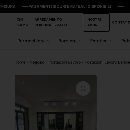
PAGAMENTI SICURI E RATEALI DISPONIBILI
PAGAMENTI SICURI E RATEALI DISPONIBILI
PAGAMENTI SICURI E RATEALI DISPONIBILI
PAGAMENTI SICURI E RATEALI DISPONIBILI
CHI
ARREDAMENTO
I NOSTRI
CONTATT
SIAMO
PERSONALIZZATO
LAVORI
Parrucchiere
Barbiere
Estetica
Pol
Home
»
Negozio
»
Postazioni Lavoro
»
Postazioni Lavoro Barbie