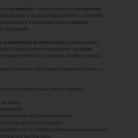
senti
tre pannelli
, ciascuno dotato di
tre mensole
izzare prodotti e accessori mantenendo la postazione
La composizione è completata da una
doppia
le del modello.
to in bilaminato di multistrato
, materiale adatto
idiano. Sul piano inferiore è presente una
tripla
ire spazio contenitivo e praticità durante il servizio.
eta la struttura, rafforzando il carattere classico e
e personalizzata in base alle tue esigenze:
 su misura
onalizzabili
bile in base allo spazio disponibile
ure configurazione senza lavabo
 opzionale per un impatto estetico ancora più esclusivo
a nostra ampia gamma colori