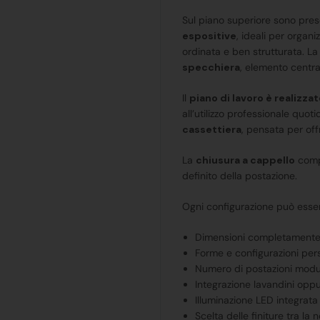
Sul piano superiore sono pre
espositive
, ideali per organ
ordinata e ben strutturata. 
specchiera
, elemento centra
Il
piano di lavoro è realizza
all’utilizzo professionale quot
cassettiera
, pensata per offr
La
chiusura a cappello
compl
definito della postazione.
Ogni configurazione può esser
Dimensioni completamente
Forme e configurazioni pers
Numero di postazioni modula
Integrazione lavandini opp
Illuminazione LED integrata
Scelta delle finiture tra l